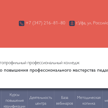
+7 (347) 216–81–80
г.Уфа, ул. Россий
опрофильный профессиональный колледж
о повышения профессионального мастерства педаг
Курсы
Деятельность
База
Методическая
повышения
м
центра
вебинаров
копилка
квалификации