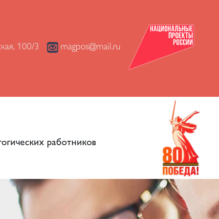
ская, 100/3
magpos@mail.ru
огических работников