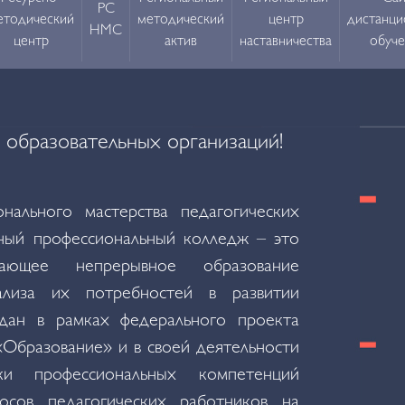
РС
етодический
методический
центр
дистанци
НМС
центр
актив
наставничества
обуче
 образовательных организаций!
ального мастерства педагогических
ый профессиональный колледж – это
ивающее непрерывное образование
ализа их потребностей в развитии
дан в рамках федерального проекта
«Образование» и в своей деятельности
ки профессиональных компетенций
осов педагогических работников на