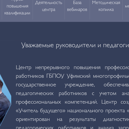
Деятельность
База
Методическая
повышения
м
центра
вебинаров
копилка
квалификации
Уважаемые руководители и педагоги
Центр непрерывного повышения профессион
работников ГБПОУ Уфимский многопрофильн
государственное учреждение, обеспеч
педагогических работников с учетом ан
профессиональных компетенций. Центр соз
«Учитель будущего» национального проекта 
ориентирован на результаты диагности
педагогических работников и анализ запр