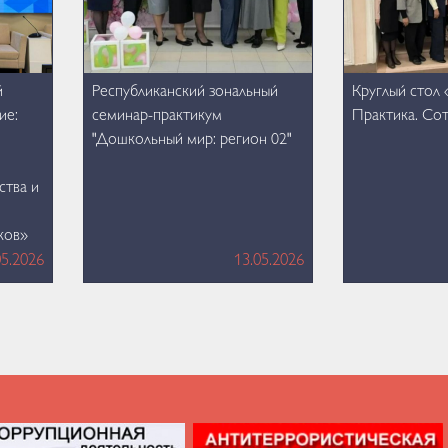
й
Республиканский зональный
Круглый стол 
ие:
семинар-практикум
Практика. Со
"Дошкольный мир: регион 02"
ства и
ков»
05.2026
13.05.2026