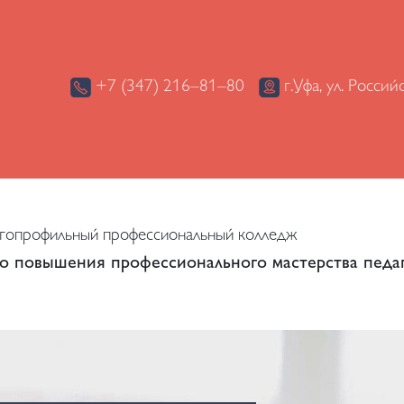
+7 (347) 216–81–80
г.Уфа, ул. Россий
опрофильный профессиональный колледж
о повышения профессионального мастерства педаг