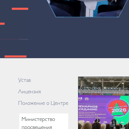
Устав
Лицензия
Положение о Центре
Министерство
просвещения