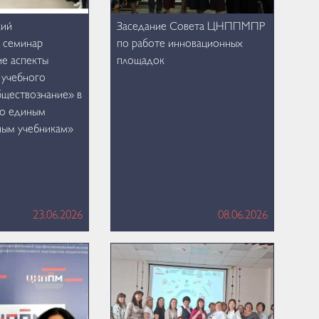
кий
Заседание Совета ЦНППМПР
 семинар
по работе инновационных
е аспекты
площадок
 учебного
ществознание» в
по единым
ным учебникам»
23.06.2026
08.06.2026