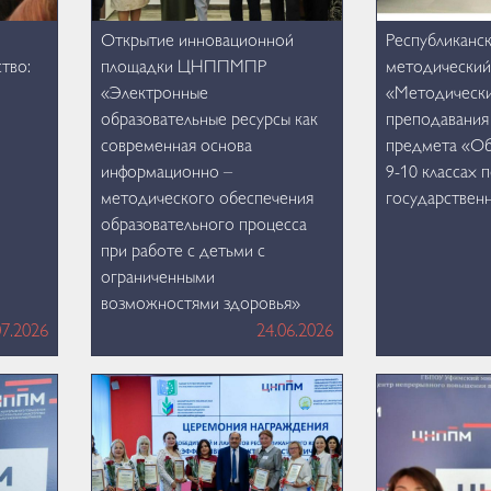
Открытие инновационной
Республиканс
тво:
площадки ЦНППМПР
методический
«Электронные
«Методически
образовательные ресурсы как
преподавания
современная основа
предмета «Об
информационно –
9-10 классах 
методического обеспечения
государствен
образовательного процесса
при работе с детьми с
ограниченными
возможностями здоровья»
07.2026
24.06.2026