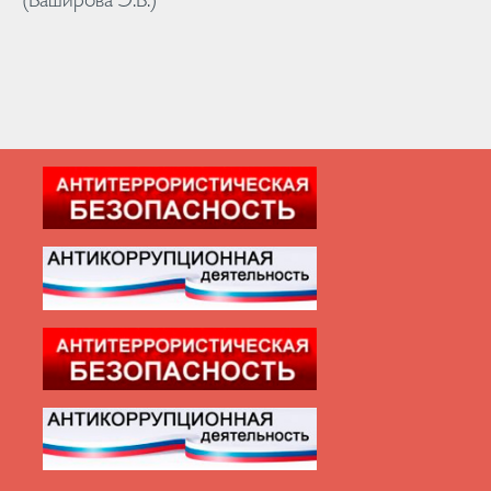
(Баширова Э.В.)